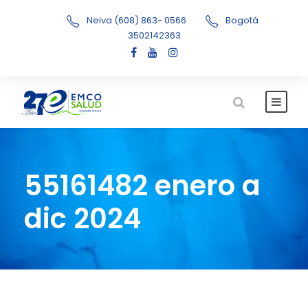
Neiva (608) 863- 0566
Bogotá
3502142363
55161482 enero a
dic 2024