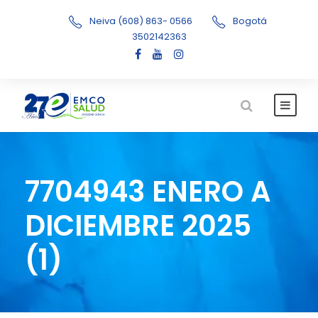
Neiva (608) 863- 0566
Bogotá
3502142363
7704943 ENERO A
DICIEMBRE 2025
(1)