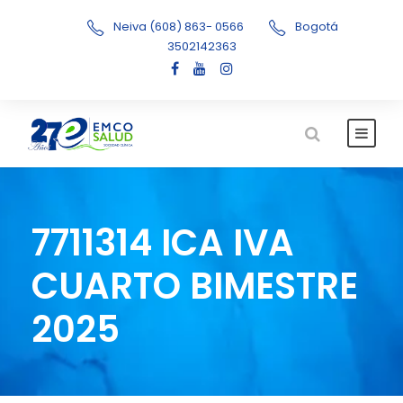
Neiva (608) 863- 0566
Bogotá
3502142363
7711314 ICA IVA
CUARTO BIMESTRE
2025