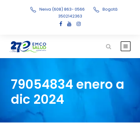
Neiva (608) 863- 0566
Bogotá
3502142363
79054834 enero a
dic 2024