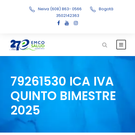
Neiva (608) 863- 0566
Bogotá
3502142363
79261530 ICA IVA
QUINTO BIMESTRE
2025