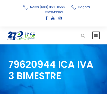
Neiva (608) 863- 0566
Bogotá
3502142363
79620944 ICA IVA
3 BIMESTRE