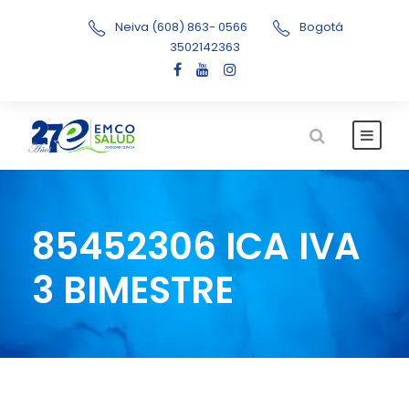
Neiva (608) 863- 0566
Bogotá
3502142363
85452306 ICA IVA
3 BIMESTRE