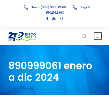
Neiva (608) 863- 0566
Bogotá
3502142363
890999061 enero
a dic 2024