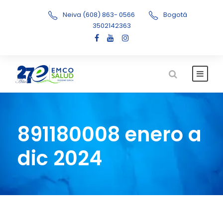
Neiva (608) 863- 0566
Bogotá
3502142363
891180008 enero a
dic 2024