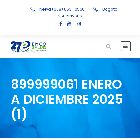
Neiva (608) 863- 0566
Bogotá
3502142363
899999061 ENERO
A DICIEMBRE 2025
(1)