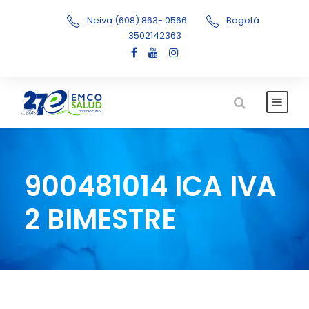
Neiva (608) 863- 0566
Bogotá
3502142363
900481014 ICA IVA
2 BIMESTRE