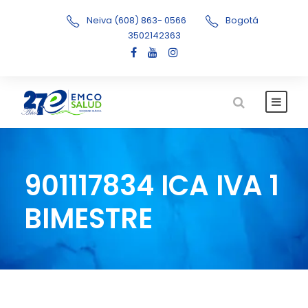
Neiva (608) 863- 0566
Bogotá
3502142363
901117834 ICA IVA 1
BIMESTRE