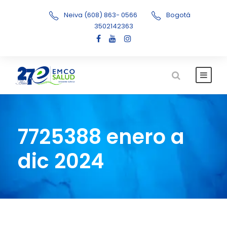
Neiva (608) 863- 0566
Bogotá
3502142363
7725388 enero a
dic 2024