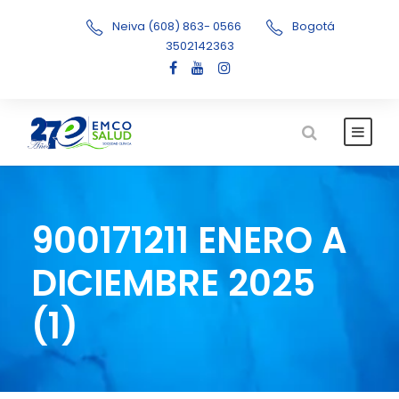
Neiva (608) 863- 0566
Bogotá
3502142363
900171211 ENERO A
DICIEMBRE 2025
(1)