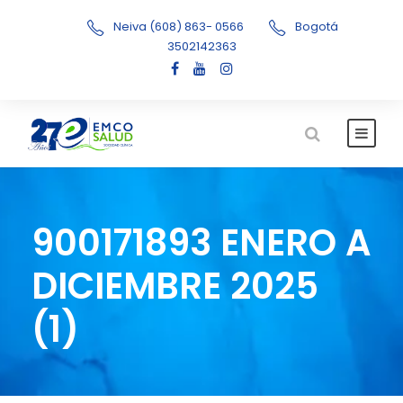
Neiva (608) 863- 0566
Bogotá
3502142363
900171893 ENERO A
DICIEMBRE 2025
(1)